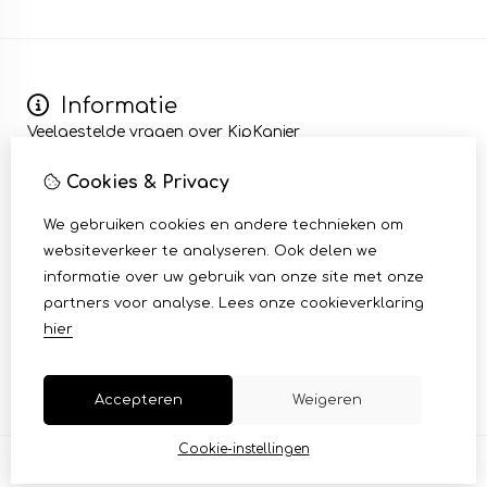
Informatie
Veelgestelde vragen over KipKanjer
Wij zijn KipKanjer
Cookies & Privacy
Kip bezorgen en afhalen
Algemene voorwaarden
We gebruiken cookies en andere technieken om
Mijn account
websiteverkeer te analyseren. Ook delen we
Inloggen
informatie over uw gebruik van onze site met onze
Bestelhistorie
partners voor analyse.
Lees onze cookieverklaring
Klantenservice
hier
Contact
Sitemap
Accepteren
Weigeren
Cookie-instellingen
© Copyright 2026 |
TSB