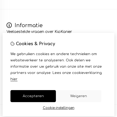
Informatie
Veelgestelde vragen over KipKanjer
Wij zijn KipKanjer
Cookies & Privacy
Kip bezorgen en afhalen
Algemene voorwaarden
We gebruiken cookies en andere technieken om
Mijn account
websiteverkeer te analyseren. Ook delen we
Inloggen
informatie over uw gebruik van onze site met onze
Bestelhistorie
partners voor analyse.
Lees onze cookieverklaring
Klantenservice
hier
Contact
Sitemap
Accepteren
Weigeren
Cookie-instellingen
© Copyright 2026 |
TSB