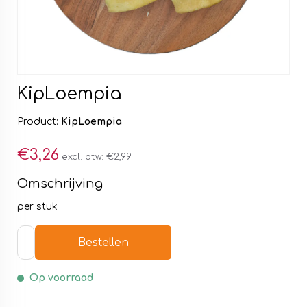
KipLoempia
Product:
KipLoempia
€3,26
excl. btw:
€2,99
Omschrijving
per stuk
Bestellen
Op voorraad