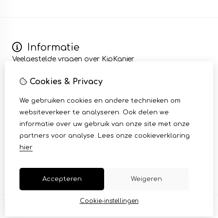
Informatie
Veelgestelde vragen over KipKanjer
Wij zijn KipKanjer
Cookies & Privacy
Kip bezorgen en afhalen
Algemene voorwaarden
We gebruiken cookies en andere technieken om
Mijn account
websiteverkeer te analyseren. Ook delen we
Inloggen
informatie over uw gebruik van onze site met onze
Bestelhistorie
partners voor analyse.
Lees onze cookieverklaring
Klantenservice
hier
Contact
Sitemap
Accepteren
Weigeren
Cookie-instellingen
© Copyright 2026 |
TSB