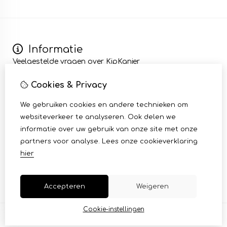
Informatie
Veelgestelde vragen over KipKanjer
Wij zijn KipKanjer
Cookies & Privacy
Kip bezorgen en afhalen
Algemene voorwaarden
We gebruiken cookies en andere technieken om
Mijn account
websiteverkeer te analyseren. Ook delen we
Inloggen
informatie over uw gebruik van onze site met onze
Bestelhistorie
partners voor analyse.
Lees onze cookieverklaring
Klantenservice
hier
Contact
Sitemap
Accepteren
Weigeren
Cookie-instellingen
© Copyright 2026 |
TSB