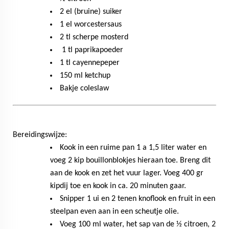
2 el (bruine) suiker
1 el worcestersaus
2 tl scherpe mosterd
1 tl paprikapoeder
1 tl cayennepeper
150 ml ketchup
Bakje coleslaw
Bereidingswijze:
Kook in een ruime pan 1 a 1,5 liter water en
voeg 2 kip bouillonblokjes hieraan toe. Breng dit
aan de kook en zet het vuur lager. Voeg 400 gr
kipdij toe en kook in ca. 20 minuten gaar.
Snipper 1 ui en 2 tenen knoflook en fruit in een
steelpan even aan in een scheutje olie.
Voeg 100 ml water, het sap van de ½ citroen, 2