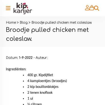
Zoeke
Home
>
Blog
>
Broodje pulled chicken met coleslaw.
Broodje pulled chicken met
coleslaw.
Datum:
1-9-2022
- Auteur:
Ingrediënten:
400 gr. Kipdijfilet
4 kampioentjes (broodjes)
2 kip bouillonblokjes
2 tenen knoflook
1 ui
½ citroen