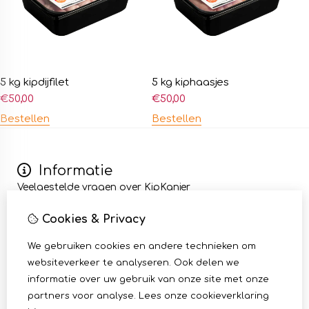
5 kg kipdijfilet
5 kg kiphaasjes
€
50,00
€
50,00
Bestellen
Bestellen
Informatie
Veelgestelde vragen over KipKanjer
Wij zijn KipKanjer
Cookies & Privacy
Kip bezorgen en afhalen
Algemene voorwaarden
We gebruiken cookies en andere technieken om
Mijn account
websiteverkeer te analyseren. Ook delen we
Inloggen
informatie over uw gebruik van onze site met onze
Bestelhistorie
partners voor analyse.
Lees onze cookieverklaring
Klantenservice